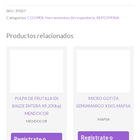
SKU:
37027
O completa el Formulario de registro
Categorías:
COOPER
,
Herramientas de respostería
,
REPOSTERIA
Productos relacionados
Bienvenido/a
PULPA DE FRUTILLA EN
MICRO GOTITA
BALDE ENTERA X9,200kg|
SEMIAMARGO X1KG MAPSA
MENDOCOR
MAPSA
MENDOCOR
Ingresar
Registrate o
Registrate o