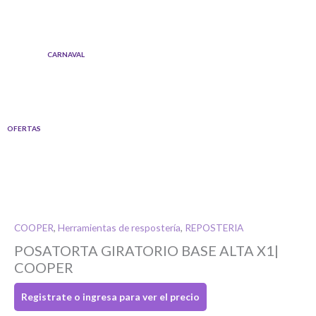
Ir
al
contenido
CARNAVAL
OFERTAS
COOPER
,
Herramientas de respostería
,
REPOSTERIA
POSATORTA GIRATORIO BASE ALTA X1|
Si tenés cuenta...
COOPER
Registrate o ingresa para ver el precio
Toca para ingresar