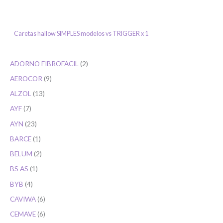
Ingresar
Caretas hallow SIMPLES modelos vs TRIGGER x 1
ADORNO FIBROFACIL
2
AEROCOR
9
ALZOL
13
AYF
7
AYN
23
BARCE
1
BELUM
2
BS AS
1
BYB
4
CAVIWA
6
CEMAVE
6