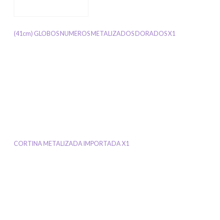
(41cm) GLOBOS NUMEROS METALIZADOS DORADOS X1
CORTINA METALIZADA IMPORTADA X1
Si tenés cuenta...