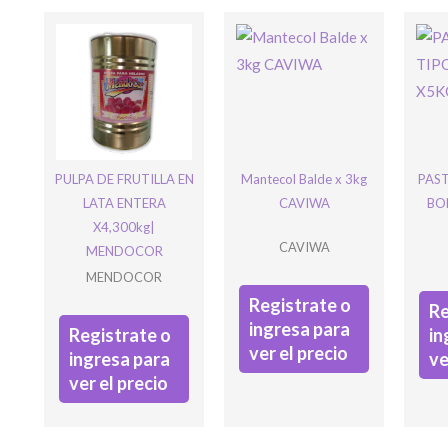
Bienve
NCE
ENCE
ESTA
STA
PULPA DE FRUTILLA EN
Mantecol Balde x 3kg
PAST
LATA ENTERA
CAVIWA
BO
X4,300kg|
Ingre
CAVIWA
MENDOCOR
MENDOCOR
Registrate o
Re
ingresa para
Registrate o
in
ver el precio
ingresa para
ve
ver el precio