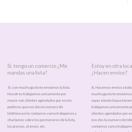
Si, tengo un comercio ¿Me
Estoy en otra loca
mandas una lista?
¿Hacen envíos?
Si, con mucho gusto te enviamos la lista.
Si, Hacemos envios a todo 
Nosotros trabajamos unicamente por
mucho gusto te enviamos l
mayor con clientes agendados por eso te
vayas viendo loque tene
pedimos que nos des tu numero de
trabajamos unicamente p
telèfono asi te contamos como trabajamos y
clientes agendados por e
charlamos sobre los pormenores de la lista,
nos des tu numero de telè
los precios, el envio, etc.
contamos como trabajamo