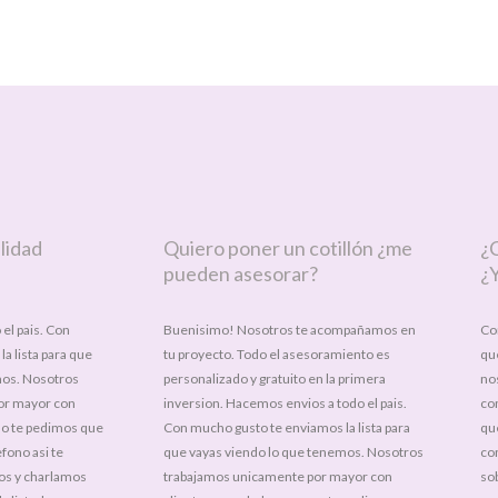
lidad
Quiero poner un cotillón ¿me
¿
pueden asesorar?
¿Y
el pais. Con
Buenisimo! Nosotros te acompañamos en
Co
a lista para que
tu proyecto. Todo el asesoramiento es
qu
mos. Nosotros
personalizado y gratuito en la primera
no
or mayor con
inversion. Hacemos envios a todo el pais.
co
so te pedimos que
Con mucho gusto te enviamos la lista para
qu
fono asi te
que vayas viendo lo que tenemos. Nosotros
co
s y charlamos
trabajamos unicamente por mayor con
sob