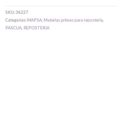
SKU:
36227
Categorías:
MAPSA
,
Materias primas para repostería
,
PASCUA
,
REPOSTERIA
uenta...
a ingresar
lario de registro