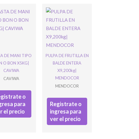
nido/a
A DE MANI TIPO
PULPA DE FRUTILLA EN
N O BON X5KG|
BALDE ENTERA
CAVIWA
X9,200kg|
sar
MENDOCOR
CAVIWA
MENDOCOR
gistrate o
gresa para
Registrate o
r el precio
ingresa para
ver el precio