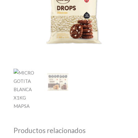
Si tenés c
Toca par
O completa el Formu
Productos relacionados