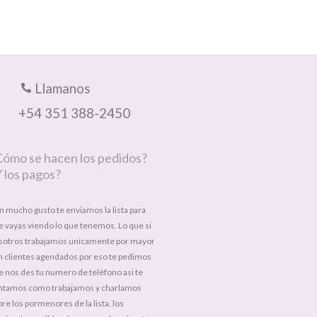
Llamanos
+54 351 388-2450
Cómo se hacen los pedidos?
 los pagos?
n mucho gusto te enviamos la lista para
e vayas viendo lo que tenemos. Lo que si
sotros trabajamos unicamente por mayor
n clientes agendados por eso te pedimos
e nos des tu numero de telèfono asi te
ntamos como trabajamos y charlamos
re los pormenores de la lista, los