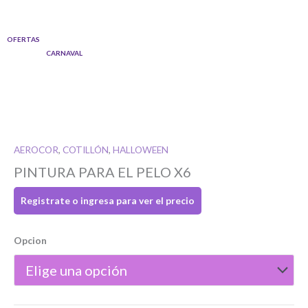
Ir
al
OFERTAS
contenido
CARNAVAL
Quantity
AEROCOR
,
COTILLÓN
,
HALLOWEEN
PINTURA PARA EL PELO X6
Registrate o ingresa para ver el precio
Opcion