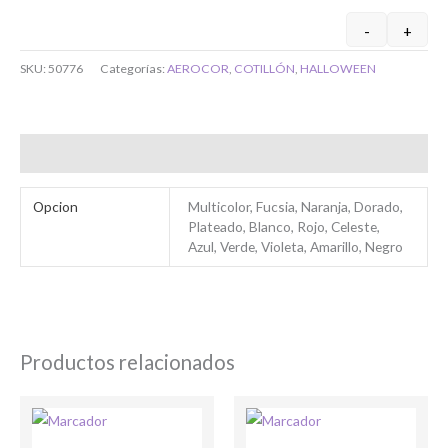
-
+
Si tenés cuenta...
SKU:
50776
Categorías:
AEROCOR
,
COTILLÓN
,
HALLOWEEN
Toca para ingresar
Información adicional
O completa el Formulario de registro
Opcion
Multicolor, Fucsia, Naranja, Dorado,
Plateado, Blanco, Rojo, Celeste,
Azul, Verde, Violeta, Amarillo, Negro
Bienvenido/a
Productos relacionados