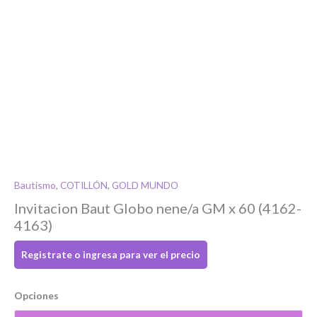
Bautismo
,
COTILLÓN
,
GOLD MUNDO
Si tenés cuenta...
Invitacion Baut Globo nene/a GM x 60 (4162-
4163)
Toca para ingresar
Registrate o ingresa para ver el precio
O completa el Formulario de registro
Opciones