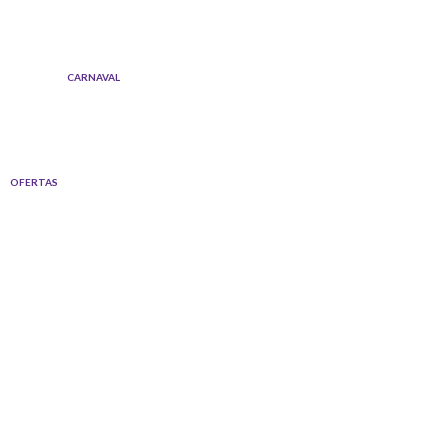
Ir
al
contenido
CARNAVAL
OFERTAS
Quantity