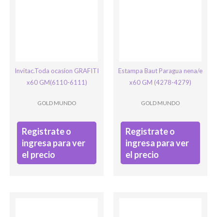
Este campo es un campo de validación y debe quedar sin cambios.
Invitac.Toda ocasion GRAFITI
Estampa Baut Paragua nena/e
x60 GM(6110-6111)
x60 GM (4278-4279)
GOLD MUNDO
GOLD MUNDO
Registrate o
Registrate o
ingresa para ver
ingresa para ver
el precio
el precio