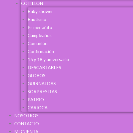
COTILLÓN
Baby shower
Bautismo
Primer añito
Cumpleaños
Comunión
Confirmación
15 y 18 y aniversario
DESCARTABLES
GLOBOS
GUIRNALDAS
SORPRESITAS
PATRIO
CARIOCA
NOSOTROS
CONTACTO
MI CUENTA