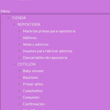
Menu
TIENDA
REPOSTERÍA
Materias primas para repostería
Aditivos
Velas y adornos
Insumos para fabricar adornos
Descartables de repostería
COTILLÓN
Baby shower
Bautismo
Primer añito
Cumpleaños
QUE COMIENC
Comunión
Confirmación
Si tenés cuenta