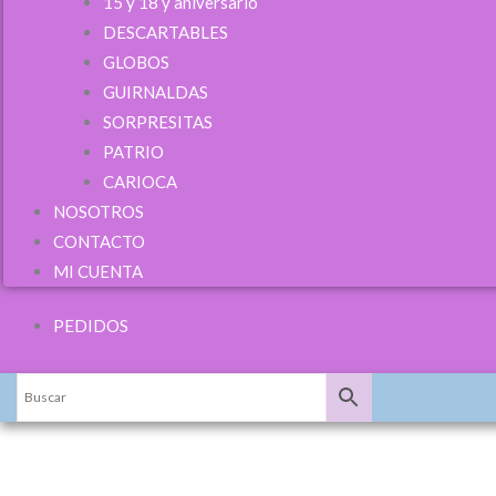
15 y 18 y aniversario
DESCARTABLES
Toca para ingres
GLOBOS
O completa el 
GUIRNALDAS
SORPRESITAS
Nombre
*
PATRIO
CARIOCA
NOSOTROS
CONTACTO
Localidad
*
MI CUENTA
PEDIDOS
Dirección
*
QUE COMIENC
Teléfono
*
Bienvenido/a
Email
*