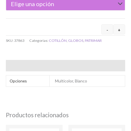
-
+
SKU:
37863
Categorías:
COTILLÓN
,
GLOBOS
,
PATRIMAR
Bienvenido/a
Información adicional
Opciones
Multicolor, Blanco
Ingresar
Productos relacionados