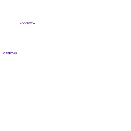
Ir
al
contenido
CARNAVAL
OFERTAS
Quantity