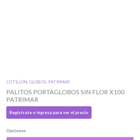
COTILLÓN
,
GLOBOS
,
PATRIMAR
Si tenés cuenta...
PALITOS PORTAGLOBOS SIN FLOR X100
PATRIMAR
Toca para ingresar
Registrate o ingresa para ver el precio
O completa el Formulario de registro
Opciones