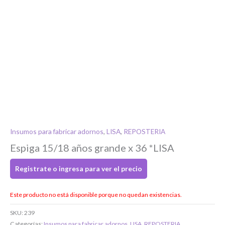
Si tenés cuenta...
Insumos para fabricar adornos
,
LISA
,
REPOSTERIA
Espiga 15/18 años grande x 36 *LISA
Toca para ingresar
Registrate o ingresa para ver el precio
O completa el Formulario de registro
Este producto no está disponible porque no quedan existencias.
SKU:
239
Categorías:
Insumos para fabricar adornos
,
LISA
,
REPOSTERIA