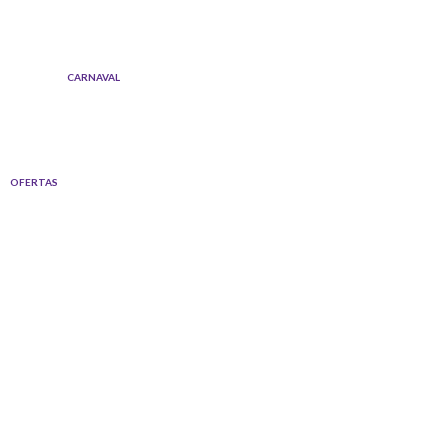
Ir
al
contenido
CARNAVAL
OFERTAS