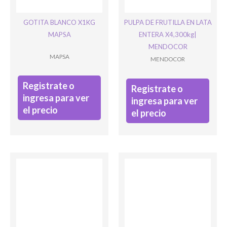
GOTITA BLANCO X1KG
PULPA DE FRUTILLA EN LATA
Este campo es un campo de validación y debe quedar sin cambios.
MAPSA
ENTERA X4,300kg|
MENDOCOR
MAPSA
MENDOCOR
Registrate o
Registrate o
ingresa para ver
ingresa para ver
el precio
el precio