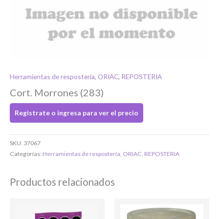
Si tenés cuenta...
Toca para ingresar
Herramientas de respostería
,
ORIAC
,
REPOSTERIA
O completa el Formulario de registro
Cort. Morrones (283)
Registrate o ingresa para ver el precio
SKU:
37067
Categorías:
Herramientas de respostería
,
ORIAC
,
REPOSTERIA
Bienvenido/a
Productos relacionados