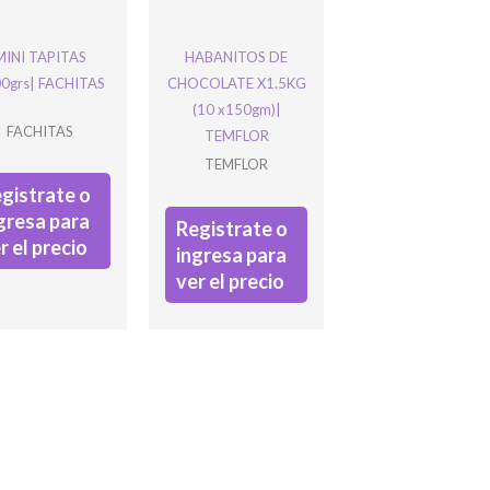
MINI TAPITAS
HABANITOS DE
0grs| FACHITAS
CHOCOLATE X1.5KG
(10 x150gm)|
FACHITAS
TEMFLOR
TEMFLOR
gistrate o
gresa para
Registrate o
r el precio
ingresa para
ver el precio
ación y debe quedar