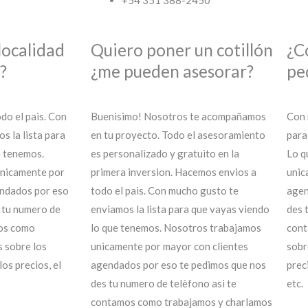
+54 351 388-2450
localidad
Quiero poner un cotillón
¿C
?
¿me pueden asesorar?
pe
do el pais. Con
Buenisimo! Nosotros te acompañamos
Con 
s la lista para
en tu proyecto. Todo el asesoramiento
para
e tenemos.
es personalizado y gratuito en la
Lo q
nicamente por
primera inversion. Hacemos envios a
unic
endados por eso
todo el pais. Con mucho gusto te
agen
 tu numero de
enviamos la lista para que vayas viendo
des 
mos como
lo que tenemos. Nosotros trabajamos
cont
 sobre los
unicamente por mayor con clientes
sobr
los precios, el
agendados por eso te pedimos que nos
prec
des tu numero de telèfono asi te
etc.
contamos como trabajamos y charlamos