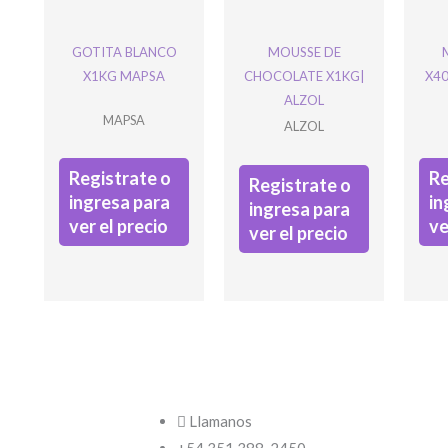
GOTITA BLANCO
MOUSSE DE
X1KG MAPSA
CHOCOLATE X1KG|
X40
ALZOL
MAPSA
ALZOL
Registrate o
Re
Registrate o
ingresa para
in
ingresa para
ver el precio
ve
ver el precio
Phone
Este campo es un campo de valid
sin cambios.
Llamanos