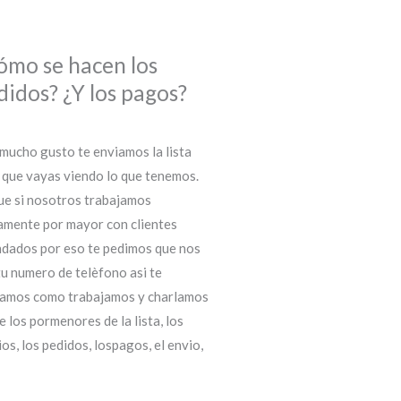
ómo se hacen los
didos? ¿Y los pagos?
mucho gusto te enviamos la lista
 que vayas viendo lo que tenemos.
ue si nosotros trabajamos
amente por mayor con clientes
dados por eso te pedimos que nos
tu numero de telèfono asi te
amos como trabajamos y charlamos
e los pormenores de la lista, los
ios, los pedidos, lospagos, el envio,