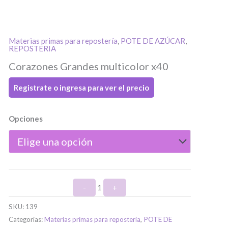
Materias primas para repostería
,
POTE DE AZÚCAR
,
Quantity
REPOSTERIA
Corazones Grandes multicolor x40
Registrate o ingresa para ver el precio
Opciones
 ingresar
ulario de
-
1
+
SKU:
139
Categorías:
Materias primas para repostería
,
POTE DE