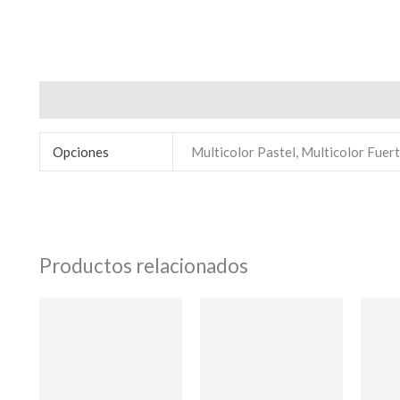
Información adicional
Localidad
*
Opciones
Multicolor Pastel, Multicolor Fuer
Dirección
*
CE LA FIESTA
Bienvenido/a
Teléfono
*
Productos relacionados
Email
*
Ingresar
Su mensaje