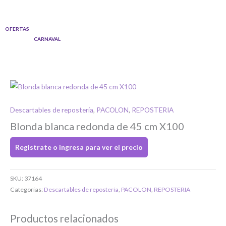
Ir
al
OFERTAS
contenido
CARNAVAL
Descartables de repostería
,
PACOLON
,
REPOSTERIA
Blonda blanca redonda de 45 cm X100
Registrate o ingresa para ver el precio
Si tenés cuenta...
SKU:
37164
Toca para ingresar
Categorías:
Descartables de repostería
,
PACOLON
,
REPOSTERIA
O completa el Formulario de registro
Productos relacionados