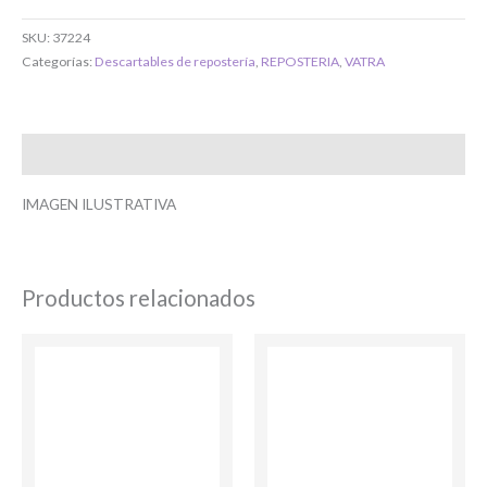
Si tenés cuenta...
SKU:
37224
Categorías:
Descartables de repostería
,
REPOSTERIA
,
VATRA
Toca para ingresar
O completa el Formulario de registro
Descripción
IMAGEN ILUSTRATIVA
Productos relacionados
Bienvenido/a