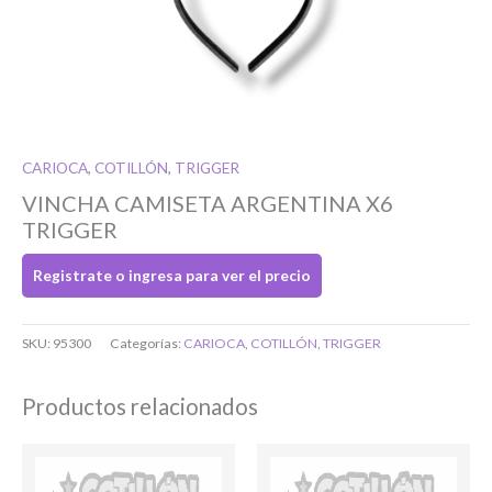
Si tenés cuenta...
Toca para ingresar
CARIOCA
,
COTILLÓN
,
TRIGGER
O completa el Formulario de registro
VINCHA CAMISETA ARGENTINA X6
TRIGGER
Registrate o ingresa para ver el precio
SKU:
95300
Categorías:
CARIOCA
,
COTILLÓN
,
TRIGGER
Bienvenido/a
Productos relacionados