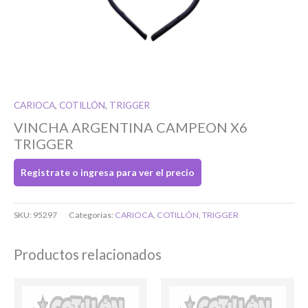
Si tenés cuenta...
Toca para ingresar
CARIOCA
,
COTILLÓN
,
TRIGGER
O completa el Formulario de registro
VINCHA ARGENTINA CAMPEON X6
TRIGGER
Registrate o ingresa para ver el precio
SKU:
95297
Categorías:
CARIOCA
,
COTILLÓN
,
TRIGGER
Bienvenido/a
Productos relacionados