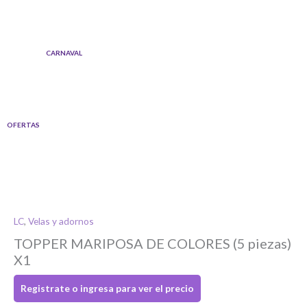
Ir
al
contenido
CARNAVAL
OFERTAS
LC
,
Velas y adornos
TOPPER MARIPOSA DE COLORES (5 piezas)
Si tenés cuenta...
X1
Registrate o ingresa para ver el precio
Toca para ingresar