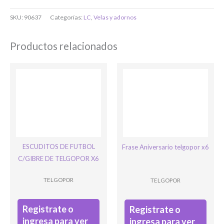
O completa el Formulario de registro
SKU:
90637
Categorías:
LC
,
Velas y adornos
Productos relacionados
Bienvenido/a
ESCUDITOS DE FUTBOL
Frase Aniversario telgopor x6
C/GIBRE DE TELGOPOR X6
TELGOPOR
TELGOPOR
Registrate o
Registrate o
Ingresar
ingresa para ver
ingresa para ver