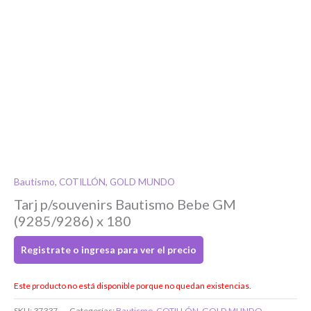
Si tenés cuenta...
Bautismo
,
COTILLÓN
,
GOLD MUNDO
Toca para ingresar
Tarj p/souvenirs Bautismo Bebe GM
(9285/9286) x 180
O completa el Formulario de registro
Registrate o ingresa para ver el precio
Este producto no está disponible porque no quedan existencias.
SKU:
37337
Categorías:
Bautismo
,
COTILLÓN
,
GOLD MUNDO