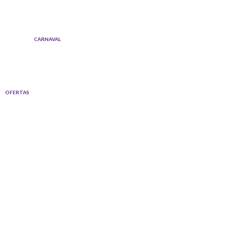
Ir
al
contenido
CARNAVAL
OFERTAS