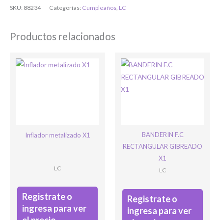
Bienvenido/a
SKU:
88234
Categorías:
Cumpleaños
,
LC
Productos relacionados
Ingresar
BANDERIN F.C
Inflador metalizado X1
RECTANGULAR GIBREADO
X1
LC
LC
Registrate o
Registrate o
ingresa para ver
ingresa para ver