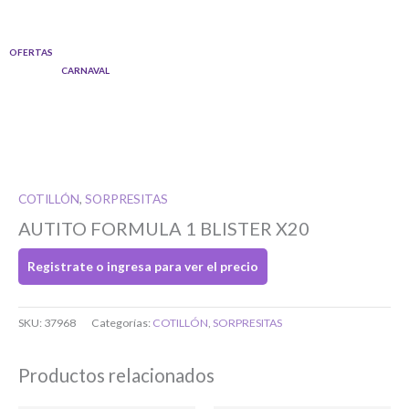
Ir
al
OFERTAS
contenido
CARNAVAL
COTILLÓN
,
SORPRESITAS
AUTITO FORMULA 1 BLISTER X20
Registrate o ingresa para ver el precio
Si tenés cuenta...
SKU:
37968
Categorías:
COTILLÓN
,
SORPRESITAS
Toca para ingresar
Productos relacionados
O completa el Formulario de registro