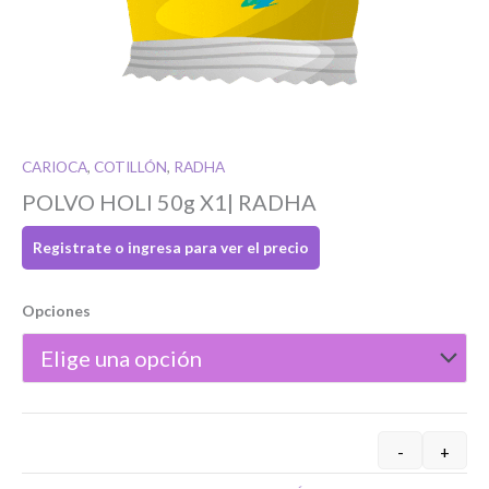
CARIOCA
,
COTILLÓN
,
RADHA
POLVO HOLI 50g X1| RADHA
Registrate o ingresa para ver el precio
Si tenés cuenta...
Opciones
Toca para ingresar
O completa el Formulario de registro
-
+