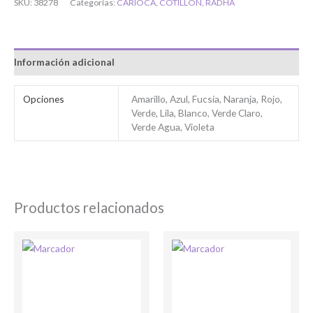
SKU:
38278
Categorías:
CARIOCA
,
COTILLÓN
,
RADHA
Información adicional
Bienvenido/a
Opciones
Amarillo, Azul, Fucsia, Naranja, Rojo,
Verde, Lila, Blanco, Verde Claro,
Verde Agua, Violeta
Productos relacionados
Ingresar