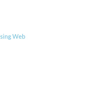
esing Web
Toca para ingresar
lario de registro