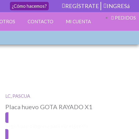
REGÍSTRATE
INGRESá
¿Cómo hacemos?
PEDIDOS
OTROS
CONTACTO
MI CUENTA
LC
,
PASCUA
Placa huevo GOTA RAYADO X1
Registrate o ingresa para ver el precio