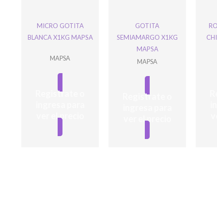
MICRO GOTITA
GOTITA
RO
BLANCA X1KG MAPSA
SEMIAMARGO X1KG
CHI
MAPSA
MAPSA
MAPSA
Registrate o
R
Registrate o
ingresa para
i
ingresa para
ver el precio
v
ver el precio