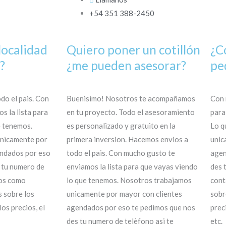
+54 351 388-2450
localidad
Quiero poner un cotillón
¿C
?
¿me pueden asesorar?
pe
do el pais. Con
Buenisimo! Nosotros te acompañamos
Con 
s la lista para
en tu proyecto. Todo el asesoramiento
para
e tenemos.
es personalizado y gratuito en la
Lo q
nicamente por
primera inversion. Hacemos envios a
unic
endados por eso
todo el pais. Con mucho gusto te
agen
 tu numero de
enviamos la lista para que vayas viendo
des 
mos como
lo que tenemos. Nosotros trabajamos
cont
 sobre los
unicamente por mayor con clientes
sobr
los precios, el
agendados por eso te pedimos que nos
prec
des tu numero de telèfono asi te
etc.