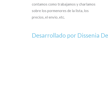
contamos como trabajamos y charlamos
sobre los pormenores de la lista, los
precios, el envio, etc.
Desarrollado por Dissenia D
Si tenés cuenta...
O completa el Formu
Nombre
*