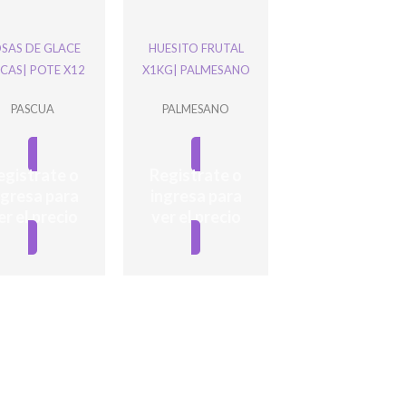
SAS DE GLACE
HUESITO FRUTAL
CAS| POTE X12
X1KG| PALMESANO
PASCUA
PALMESANO
egistrate o
Registrate o
ngresa para
ingresa para
er el precio
ver el precio