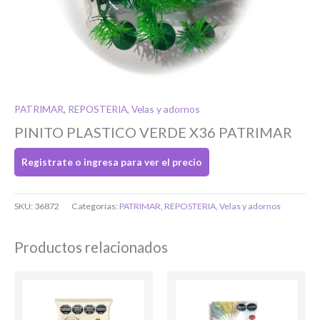
Si tenés cuenta...
Toca para ingresar
PATRIMAR
,
REPOSTERIA
,
Velas y adornos
O completa el Formulario de registro
PINITO PLASTICO VERDE X36 PATRIMAR
Registrate o ingresa para ver el precio
SKU:
36872
Categorías:
PATRIMAR
,
REPOSTERIA
,
Velas y adornos
Productos relacionados
Bienvenido/a