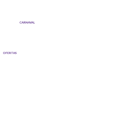
Ir
al
contenido
CARNAVAL
OFERTAS