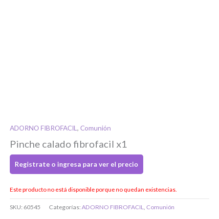
Si tenés cuenta...
ADORNO FIBROFACIL
,
Comunión
Toca para ingresar
Pinche calado fibrofacil x1
Registrate o ingresa para ver el precio
O completa el Formulario de registro
Este producto no está disponible porque no quedan existencias.
SKU:
60545
Categorías:
ADORNO FIBROFACIL
,
Comunión