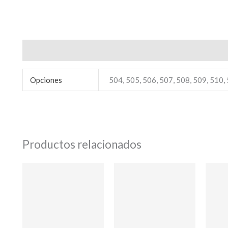
Información adicional
Localidad
*
Opciones
504, 505, 506, 507, 508, 509, 510,
Dirección
*
CE LA FIESTA
Bienvenido/a
Teléfono
*
Productos relacionados
Email
*
Ingresar
Su mensaje