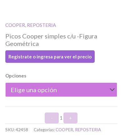
COOPER
,
REPOSTERIA
Quantity
Picos Cooper simples c/u -Figura
Geométrica
Registrate o ingresa para ver el precio
Opciones
 ingresar
ulario de
-
1
+
SKU:
42458
Categorías:
COOPER
,
REPOSTERIA