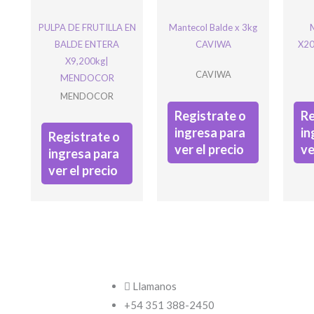
PULPA DE FRUTILLA EN
Mantecol Balde x 3kg
BALDE ENTERA
CAVIWA
X20
X9,200kg|
CAVIWA
MENDOCOR
MENDOCOR
Registrate o
Re
ingresa para
in
Registrate o
ver el precio
ve
ingresa para
ver el precio
Phone
Este campo es un campo de valid
sin cambios.
Llamanos
+54 351 388-2450