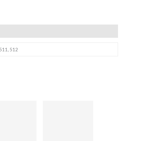
Nombre
Apellidos
 511, 512