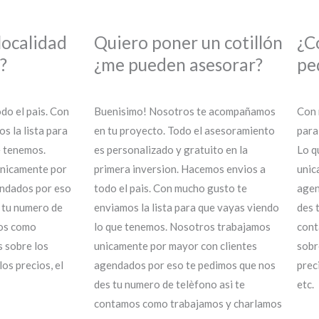
localidad
Quiero poner un cotillón
¿C
?
¿me pueden asesorar?
pe
do el pais. Con
Buenisimo! Nosotros te acompañamos
Con 
s la lista para
en tu proyecto. Todo el asesoramiento
para
e tenemos.
es personalizado y gratuito en la
Lo q
nicamente por
primera inversion. Hacemos envios a
unic
endados por eso
todo el pais. Con mucho gusto te
agen
 tu numero de
enviamos la lista para que vayas viendo
des 
mos como
lo que tenemos. Nosotros trabajamos
cont
 sobre los
unicamente por mayor con clientes
sobr
los precios, el
agendados por eso te pedimos que nos
prec
des tu numero de telèfono asi te
etc.
contamos como trabajamos y charlamos