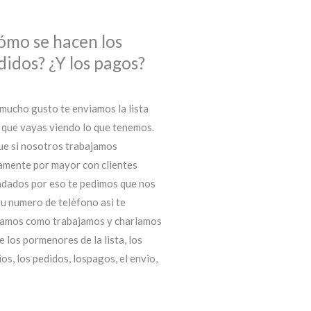
ómo se hacen los
didos? ¿Y los pagos?
mucho gusto te enviamos la lista
 que vayas viendo lo que tenemos.
ue si nosotros trabajamos
amente por mayor con clientes
dados por eso te pedimos que nos
tu numero de telèfono asi te
amos como trabajamos y charlamos
e los pormenores de la lista, los
ios, los pedidos, lospagos, el envio,