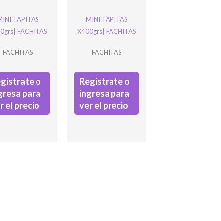
MINI TAPITAS
MINI TAPITAS
0grs| FACHITAS
X400grs| FACHITAS
FACHITAS
FACHITAS
gistrate o
Registrate o
gresa para
ingresa para
r el precio
ver el precio
ación y debe quedar