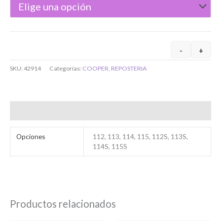
Nombre
Apellidos
Localidad
*
-
+
SKU:
42914
Categorías:
COOPER
,
REPOSTERIA
Dirección
*
Bienvenido/a
Teléfono
*
Información adicional
Opciones
112, 113, 114, 115, 112S, 113S,
Email
*
114S, 115S
Su mensaje
Ingresar
Productos relacionados