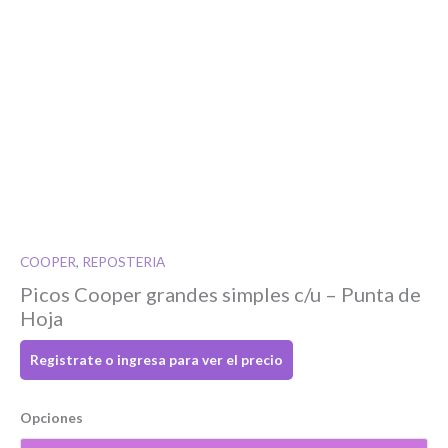
Si tenés cuenta...
COOPER
,
REPOSTERIA
Toca para ingresar
Picos Cooper grandes simples c/u – Punta de
Hoja
O completa el Formulario de registro
Registrate o ingresa para ver el precio
Nombre
*
Opciones