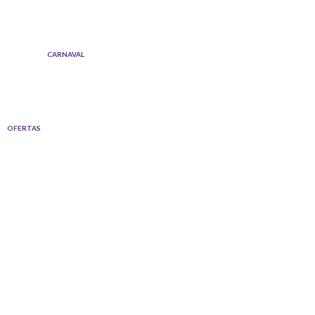
Ir
al
contenido
CARNAVAL
OFERTAS
Quantity