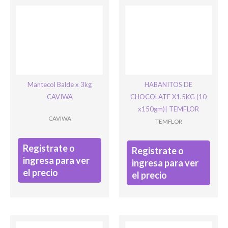
Mantecol Balde x 3kg
HABANITOS DE
CAVIWA
CHOCOLATE X1.5KG (10
Phone
x150gm)| TEMFLOR
CAVIWA
TEMFLOR
Este campo es un campo de validación y debe quedar sin
Registrate o
cambios.
Registrate o
ingresa para ver
ingresa para ver
el precio
el precio