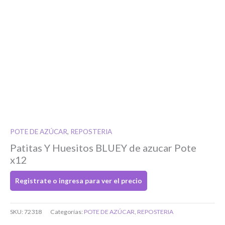
Si tenés cuenta...
Toca para ingresar
O completa el Formulario de registro
POTE DE AZÚCAR
,
REPOSTERIA
Patitas Y Huesitos BLUEY de azucar Pote
x12
Registrate o ingresa para ver el precio
Bienvenido/a
SKU:
72318
Categorías:
POTE DE AZÚCAR
,
REPOSTERIA