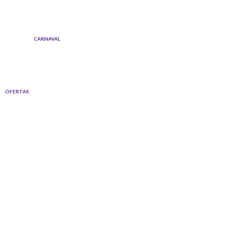
Ir
al
contenido
CARNAVAL
OFERTAS