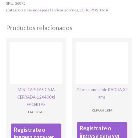
SKU:
36875
O completa el Formulario de registro
Categorías:
Insumos para fabricar adornos
,
LC
,
REPOSTERIA
Productos relacionados
Bienvenido/a
MINI TAPITAS CAJA
Gibre comestible RADHA X4
CERRADA 12X400g|
gms
FACHITAS
REPOSTERIA
FACHITAS
Registrate o
Registrate o
Ingresar
ingresa para ver
ingresa para ver