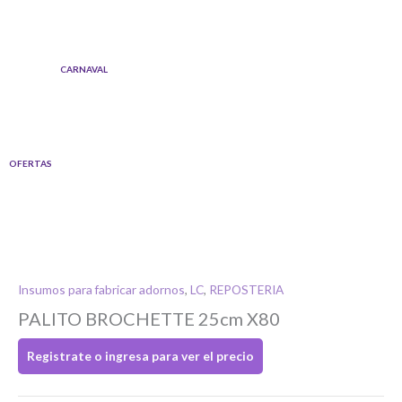
Ir
al
contenido
CARNAVAL
OFERTAS
Insumos para fabricar adornos
,
LC
,
REPOSTERIA
PALITO BROCHETTE 25cm X80
Si tenés cuenta...
Registrate o ingresa para ver el precio
Toca para ingresar