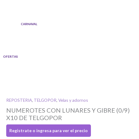
Ir
al
contenido
CARNAVAL
OFERTAS
REPOSTERIA
,
TELGOPOR
,
Velas y adornos
NUMEROTES CON LUNARES Y GIBRE (0/9)
X10 DE TELGOPOR
Registrate o ingresa para ver el precio
Si tenés cuenta...