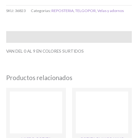
SKU:
36823
Categorías:
REPOSTERIA
,
TELGOPOR
,
Velas y adornos
Toca para ingresar
O completa el Formulario de registro
Descripción
VAN DEL 0 AL 9 EN COLORES SURTIDOS
Productos relacionados
Bienvenido/a