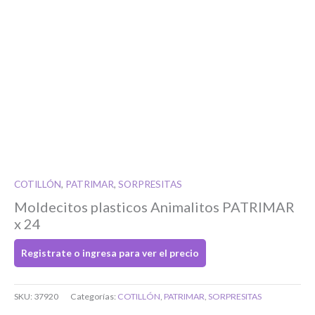
Si tenés cuenta...
Toca para ingresar
O completa el Formulario de registro
COTILLÓN
,
PATRIMAR
,
SORPRESITAS
Moldecitos plasticos Animalitos PATRIMAR
x 24
Registrate o ingresa para ver el precio
Bienvenido/a
SKU:
37920
Categorías:
COTILLÓN
,
PATRIMAR
,
SORPRESITAS