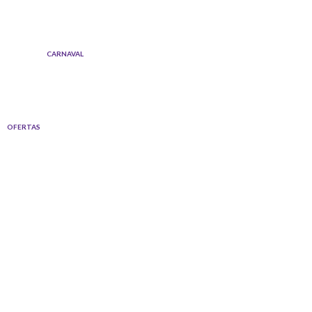
Ir
al
contenido
CARNAVAL
OFERTAS