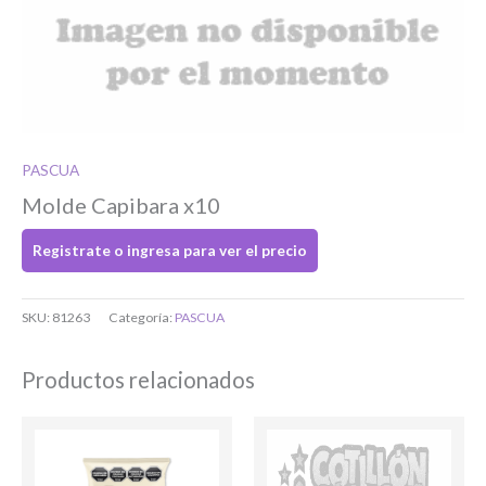
Si tenés cuenta...
Toca para ingresar
PASCUA
O completa el Formulario de registro
Molde Capibara x10
Registrate o ingresa para ver el precio
SKU:
81263
Categoría:
PASCUA
Productos relacionados
Bienvenido/a