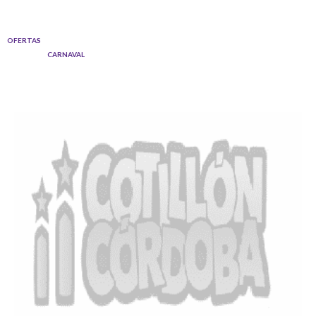
Ir
al
OFERTAS
contenido
CARNAVAL