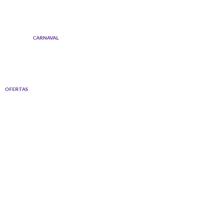
Ir
al
contenido
CARNAVAL
OFERTAS
Quantity