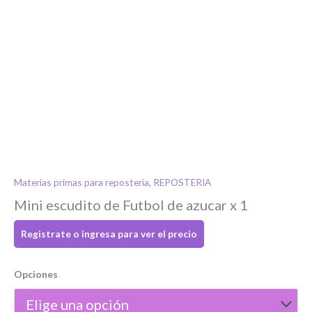
Materias primas para repostería
,
REPOSTERIA
Mini escudito de Futbol de azucar x 1
Registrate o ingresa para ver el precio
Si tenés cuenta...
Opciones
Toca para ingresar