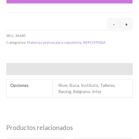
O completa el Formulario de registro
-
+
SKU:
36445
Categorías:
Materias primas para repostería
,
REPOSTERIA
Bienvenido/a
Información adicional
Opciones
River, Boca, Instituto, Talleres,
Racing, Belgrano, Inter
Ingresar
Productos relacionados