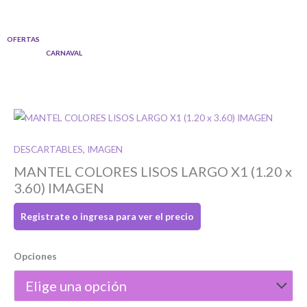
Ir
al
OFERTAS
contenido
CARNAVAL
Quantity
DESCARTABLES
,
IMAGEN
MANTEL COLORES LISOS LARGO X1 (1.20 x
3.60) IMAGEN
Registrate o ingresa para ver el precio
Opciones