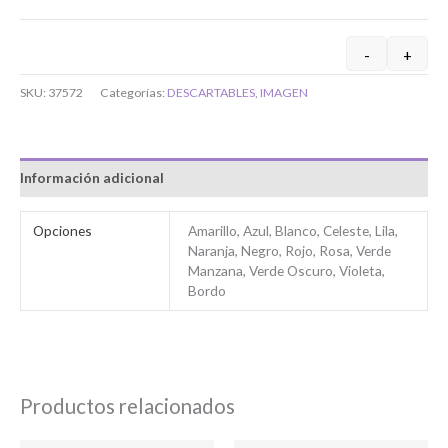
-
+
Si tenés cuenta...
SKU:
37572
Categorías:
DESCARTABLES
,
IMAGEN
Toca para ingresar
Información adicional
O completa el Formulario de registro
Opciones
Amarillo, Azul, Blanco, Celeste, Lila,
Naranja, Negro, Rojo, Rosa, Verde
Manzana, Verde Oscuro, Violeta,
Bordo
Bienvenido/a
Productos relacionados