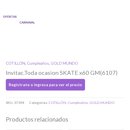
Ir
al
OFERTAS
contenido
CARNAVAL
COTILLÓN
,
Cumpleaños
,
GOLD MUNDO
Invitac.Toda ocasion SKATE x60 GM(6107)
Registrate o ingresa para ver el precio
Si tenés cuenta...
Toca para ingresar
SKU:
37394
Categorías:
COTILLÓN
,
Cumpleaños
,
GOLD MUNDO
Productos relacionados
O completa el Formulario de registro