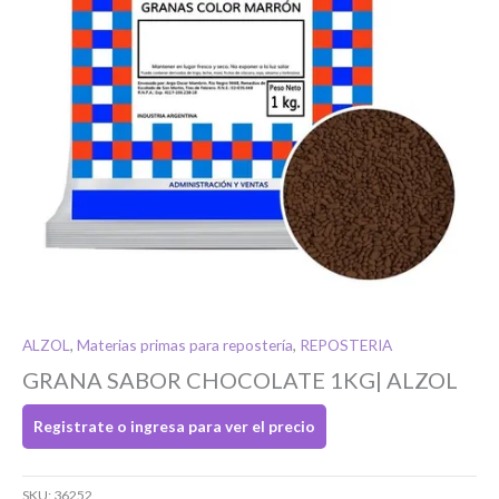
Si tenés cuenta...
Toca para ingresar
O completa el Formulario de registro
ALZOL
,
Materias primas para repostería
,
REPOSTERIA
GRANA SABOR CHOCOLATE 1KG| ALZOL
Registrate o ingresa para ver el precio
SKU:
36252