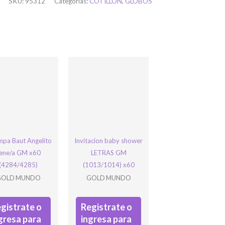
SKU:
95312
Categorías:
COTILLÓN
,
GLOBOS
ación y debe quedar
mpa Baut Angelito
Invitacion baby shower
ene/a GM x60
LETRAS GM
(4284/4285)
(1013/1014) x60
GOLD MUNDO
GOLD MUNDO
gistrate o
Registrate o
gresa para
ingresa para