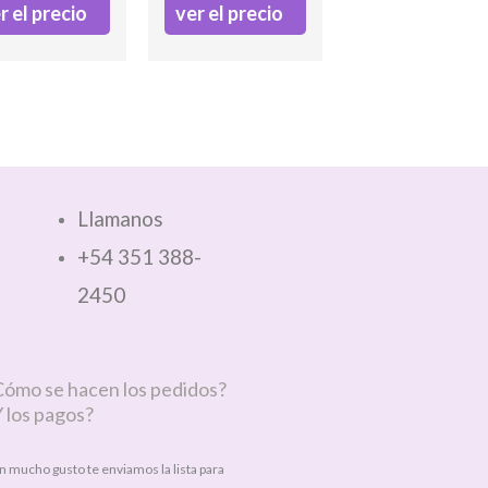
r el precio
ver el precio
Llamanos
+54 351 388-
2450
Cómo se hacen los pedidos?
 los pagos?
n mucho gusto te enviamos la lista para