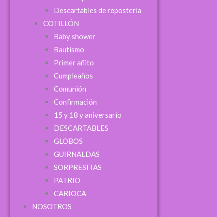
Descartables de repostería
COTILLÓN
Baby shower
Bautismo
Primer añito
Cumpleaños
ingresar
Comunión
Confirmación
ulario de
15 y 18 y aniversario
DESCARTABLES
GLOBOS
GUIRNALDAS
SORPRESITAS
PATRIO
Nombre
CARIOCA
NOSOTROS
Apellidos