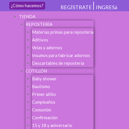
¿Cómo hacemos?
REGÍSTRATE
INGRESá
Menu
TIENDA
REPOSTERÍA
Materias primas para repostería
Aditivos
Velas y adornos
Insumos para fabricar adornos
Descartables de repostería
COTILLÓN
Baby shower
Bautismo
Primer añito
Cumpleaños
Comunión
Confirmación
15 y 18 y aniversario