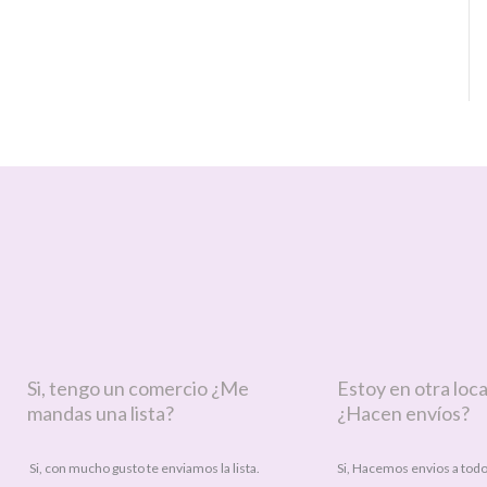
Si, tengo un comercio ¿Me
Estoy en otra loca
mandas una lista?
¿Hacen envíos?
Si, con mucho gusto te enviamos la lista.
Si, Hacemos envios a todo 