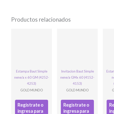
Productos relacionados
Phone
Este campo es un campo de valid
Estampa Baut Simple
Invitacion Baut Simple
Esta
sin cambios.
nene/a x 60 GM (4252-
nene/a GMx 60 (4152-
n
4253)
4153)
GOLD MUNDO
GOLD MUNDO
Registrate o
Registrate o
Re
ingresa para
ingresa para
in