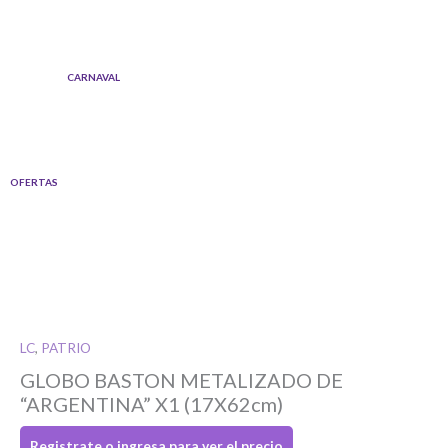
Ir
al
contenido
CARNAVAL
OFERTAS
LC
,
PATRIO
Si tenés cuenta...
GLOBO BASTON METALIZADO DE
“ARGENTINA” X1 (17X62cm)
Toca para ingresar
Registrate o ingresa para ver el precio