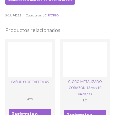
O completa el Formulario de registro
SKU:
94222
Categorías:
LC
,
PATRIO
Productos relacionados
Bienvenido/a
GLOBO METALIZADO
PAÑUELO DE TAFETA X5
CORAZON 13cm x10
unidades
AYN
LC
Ingresar
Registrate o