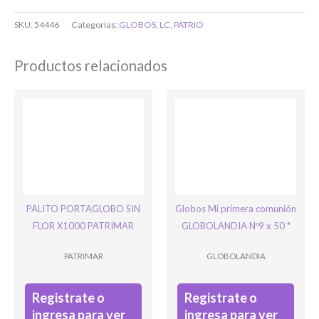
O completa el Formulario de registro
SKU:
54446
Categorías:
GLOBOS
,
LC
,
PATRIO
Productos relacionados
Bienvenido/a
PALITO PORTAGLOBO SIN
Globos Mi primera comunión
FLOR X1000 PATRIMAR
GLOBOLANDIA Nº9 x 50 *
PATRIMAR
GLOBOLANDIA
Registrate o
Registrate o
Ingresar
ingresa para ver
ingresa para ver