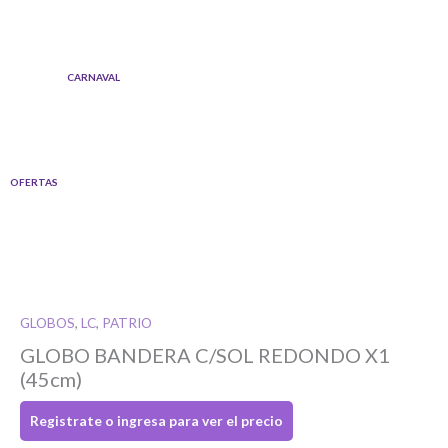
Ir
al
contenido
CARNAVAL
OFERTAS
GLOBOS
,
LC
,
PATRIO
GLOBO BANDERA C/SOL REDONDO X1
Si tenés cuenta...
(45cm)
Toca para ingresar
Registrate o ingresa para ver el precio