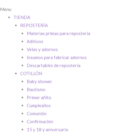
Toca para ingres
Menu
TIENDA
O completa el 
REPOSTERÍA
Materias primas para repostería
Nombre
*
Aditivos
Velas y adornos
Insumos para fabricar adornos
Descartables de repostería
Localidad
*
COTILLÓN
Baby shower
Bautismo
Dirección
*
Primer añito
QUE COMIENC
Cumpleaños
Teléfono
*
Comunión
Bienvenido/a
Confirmación
15 y 18 y aniversario
Email
*