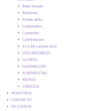
Baby shower
Bautismo
Primer añito
Cumpleaños
Comunión
Confirmación
15 y 18 y aniversario
DESCARTABLES
GLOBOS
GUIRNALDAS
SORPRESITAS
PATRIO
CARIOCA
NOSOTROS
QUE COMIENC
CONTACTO
Si tenés cuenta
MI CUENTA