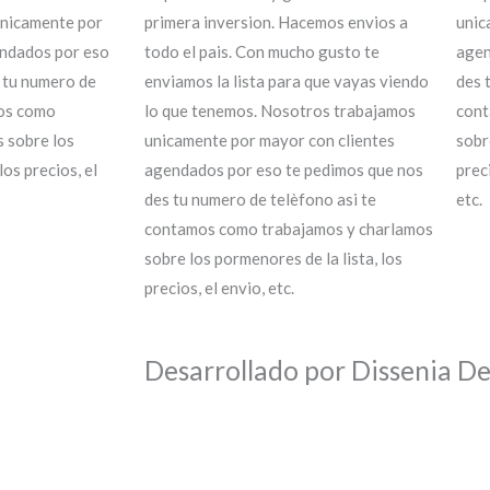
nicamente por
primera inversion. Hacemos envios a
unic
endados por eso
todo el pais. Con mucho gusto te
agen
 tu numero de
enviamos la lista para que vayas viendo
des 
mos como
lo que tenemos. Nosotros trabajamos
cont
 sobre los
unicamente por mayor con clientes
sobr
los precios, el
agendados por eso te pedimos que nos
prec
des tu numero de telèfono asi te
etc.
contamos como trabajamos y charlamos
sobre los pormenores de la lista, los
precios, el envio, etc.
Desarrollado por Dissenia D
Si tenés cuenta...