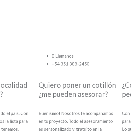
Llamanos
+54 351 388-2450
localidad
Quiero poner un cotillón
¿C
?
¿me pueden asesorar?
pe
do el pais. Con
Buenisimo! Nosotros te acompañamos
Con 
s la lista para
en tu proyecto. Todo el asesoramiento
para
e tenemos.
es personalizado y gratuito en la
Lo q