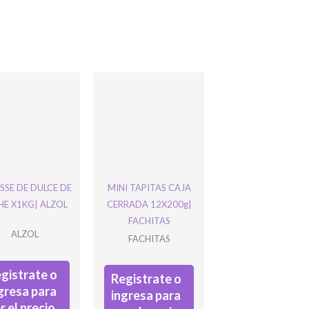
SE DE DULCE DE
MINI TAPITAS CAJA
HE X1KG| ALZOL
CERRADA 12X200g|
FACHITAS
ALZOL
FACHITAS
gistrate o
Registrate o
gresa para
ingresa para
r el precio