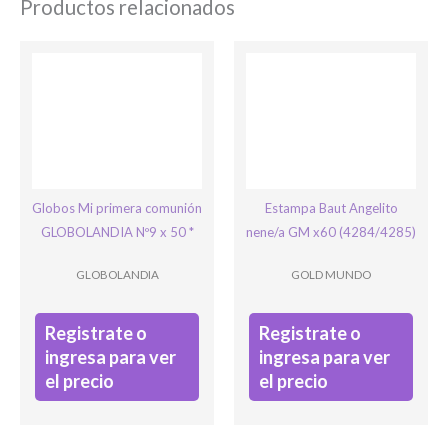
Productos relacionados
Email
*
Su mensaje
Ingresar
Globos Mi primera comunión
Estampa Baut Angelito
GLOBOLANDIA Nº9 x 50 *
nene/a GM x60 (4284/4285)
GLOBOLANDIA
GOLD MUNDO
Registrate o
Registrate o
ingresa para ver
ingresa para ver
el precio
el precio
Phone