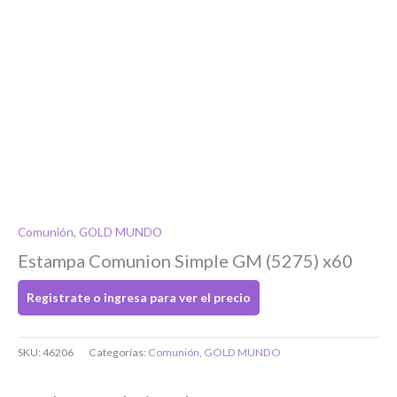
Si tenés cuenta...
Toca para ingresar
O completa el Formulario de registro
Nombre
*
Nombre
Comunión
,
GOLD MUNDO
Apellidos
Estampa Comunion Simple GM (5275) x60
Localidad
*
Registrate o ingresa para ver el precio
Dirección
*
SKU:
46206
Categorías:
Comunión
,
GOLD MUNDO
Bienvenido/a
Teléfono
*