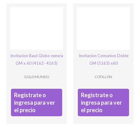
Este campo es un campo de validación y debe quedar sin
cambios.
Invitacion Baut Globo nene/a
Invitacion Comunion Doble
GM x 60 (4162- 4163)
GM (5163) x60
GOLD MUNDO
COTILLÓN
Registrate o
Registrate o
ingresa para ver
ingresa para ver
el precio
el precio