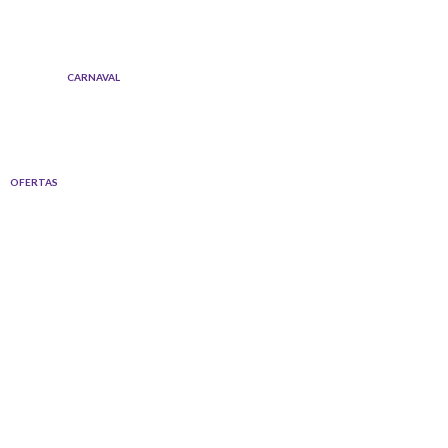
Ir
al
contenido
CARNAVAL
OFERTAS