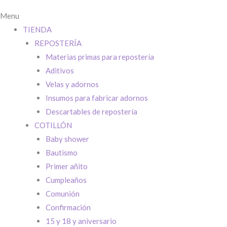
Toca para ingres
Menu
TIENDA
O completa el 
REPOSTERÍA
Materias primas para repostería
Nombre
*
Aditivos
Velas y adornos
Insumos para fabricar adornos
Descartables de repostería
Localidad
*
COTILLÓN
Baby shower
Bautismo
Dirección
*
Primer añito
QUE COMIENC
Cumpleaños
Teléfono
*
Comunión
Bienvenido/a
Confirmación
15 y 18 y aniversario
Email
*