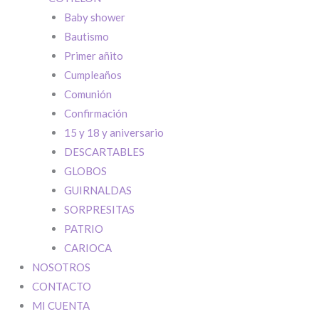
Baby shower
Bautismo
Primer añito
Cumpleaños
Comunión
Confirmación
15 y 18 y aniversario
DESCARTABLES
GLOBOS
GUIRNALDAS
SORPRESITAS
PATRIO
CARIOCA
NOSOTROS
QUE COMIENC
CONTACTO
Si tenés cuenta
MI CUENTA