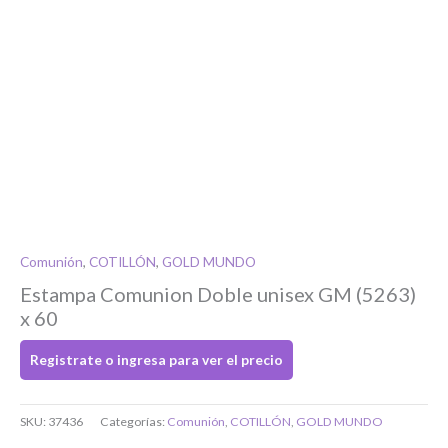
Si tenés cuenta...
Toca para ingresar
O completa el Formulario de registro
Nombre
*
Nombre
Comunión
,
COTILLÓN
,
GOLD MUNDO
Estampa Comunion Doble unisex GM (5263)
Apellidos
x 60
Localidad
*
Registrate o ingresa para ver el precio
Dirección
*
SKU:
37436
Categorías:
Comunión
,
COTILLÓN
,
GOLD MUNDO
Bienvenido/a