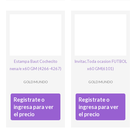
Name
Este campo es un campo de validación y debe quedar sin
cambios.
Estampa Baut Cochecito
Invitac.Toda ocasion FUTBOL
nena/e x60 GM (4266-4267)
x60 GM(6101)
GOLD MUNDO
GOLD MUNDO
Registrate o
Registrate o
ingresa para ver
ingresa para ver
el precio
el precio