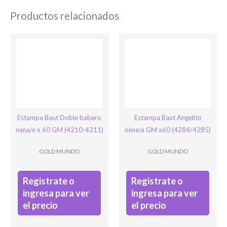
Teléfono
*
Productos relacionados
Email
*
Su mensaje
Ingresar
Estampa Baut Doble babero
Estampa Baut Angelito
nena/e x 60 GM (4210-4211)
nene/a GM x60 (4284/4285)
GOLD MUNDO
GOLD MUNDO
Registrate o
Registrate o
ingresa para ver
ingresa para ver
el precio
el precio