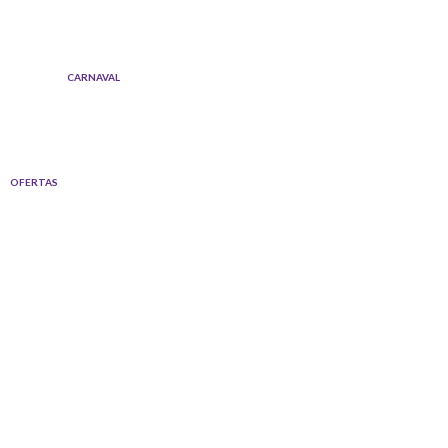
Ir
al
contenido
CARNAVAL
OFERTAS