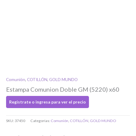
Si tenés cuenta...
Toca para ingresar
O completa el Formulario de registro
Comunión
,
COTILLÓN
,
GOLD MUNDO
Estampa Comunion Doble GM (5220) x60
Registrate o ingresa para ver el precio
SKU:
37450
Categorías:
Comunión
,
COTILLÓN
,
GOLD MUNDO
Bienvenido/a