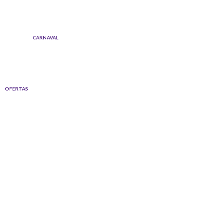
Ir
al
contenido
CARNAVAL
OFERTAS