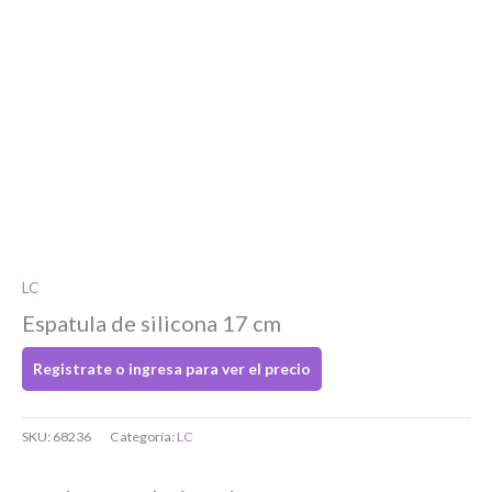
Si tenés cuenta...
Toca para ingresar
O completa el Formulario de registro
LC
Espatula de silicona 17 cm
Registrate o ingresa para ver el precio
SKU:
68236
Categoría:
LC
Bienvenido/a