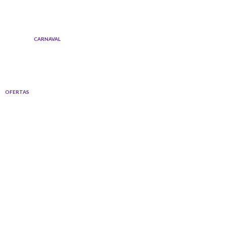
Ir
al
contenido
CARNAVAL
OFERTAS