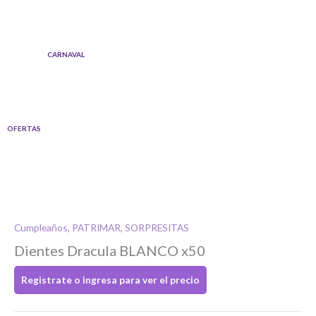
Ir
al
contenido
CARNAVAL
OFERTAS
Cumpleaños
,
PATRIMAR
,
SORPRESITAS
Si tenés cuenta...
Dientes Dracula BLANCO x50
Registrate o ingresa para ver el precio
Toca para ingresar