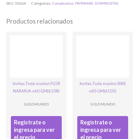
SKU:
50264
Categorías:
Cumpleaños
,
PATRIMAR
,
SORPRESITAS
O completa el Formulario de registro
Productos relacionados
Bienvenido/a
Invitac.Toda ocasion FLOR
Invitac.Toda ocasion BIKE
NARANJA x60 GM(6108)
x60 GM(6105)
GOLD MUNDO
GOLD MUNDO
Registrate o
Registrate o
Ingresar
ingresa para ver
ingresa para ver
el precio
el precio