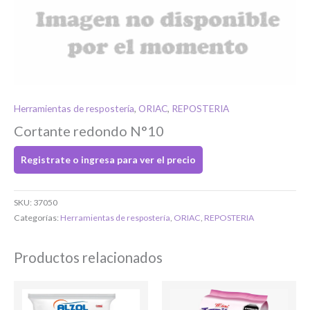
Si tenés cuenta...
Toca para ingresar
Herramientas de respostería
,
ORIAC
,
REPOSTERIA
O completa el Formulario de registro
Cortante redondo N°10
Registrate o ingresa para ver el precio
SKU:
37050
Categorías:
Herramientas de respostería
,
ORIAC
,
REPOSTERIA
Bienvenido/a
Productos relacionados