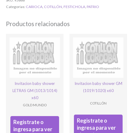
Bienvenido/a
SKU:
95868
Categorías:
CARIOCA
,
COTILLÓN
,
FESTICHOLA
,
PATRIO
Productos relacionados
Ingresar
Invitacion baby shower
Invitacion baby shower GM
LETRAS GM (1013/1014)
(1019/1020) x60
x60
COTILLÓN
GOLD MUNDO
Registrate o
Registrate o
ingresa para ver
ingresa para ver