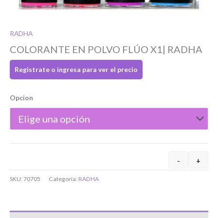
RADHA
COLORANTE EN POLVO FLÚO X1| RADHA
Registrate o ingresa para ver el precio
Si tenés cuenta...
Opcion
Toca para ingresar
O completa el Formulario de registro
-
+
SKU:
70705
Categoría:
RADHA