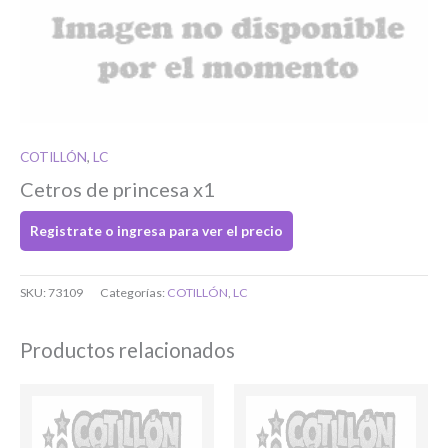
Si tenés cuenta...
Toca para ingresar
COTILLÓN
,
LC
O completa el Formulario de registro
Cetros de princesa x1
Registrate o ingresa para ver el precio
SKU:
73109
Categorías:
COTILLÓN
,
LC
Productos relacionados
Bienvenido/a