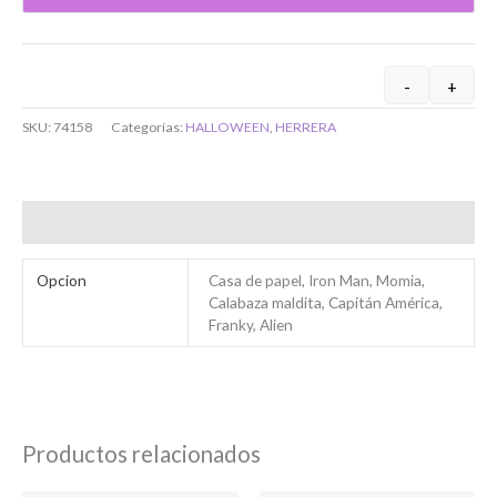
-
+
SKU:
74158
Categorías:
HALLOWEEN
,
HERRERA
Bienvenido/a
Información adicional
Opcion
Casa de papel, Iron Man, Momia,
Calabaza maldita, Capitán América,
Franky, Alien
Ingresar
Productos relacionados