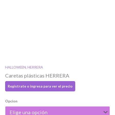
HALLOWEEN
,
HERRERA
Caretas plásticas HERRERA
Si tenés cuenta...
Registrate o ingresa para ver el precio
Toca para ingresar
Opcion
O completa el Formulario de registro