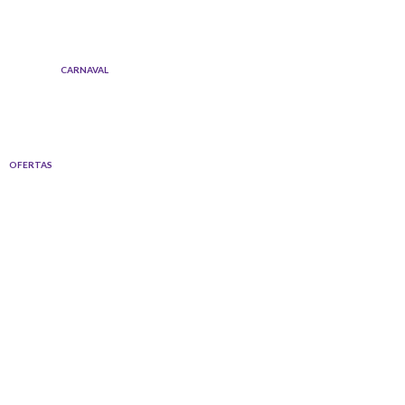
Ir
al
contenido
CARNAVAL
OFERTAS
Quantity