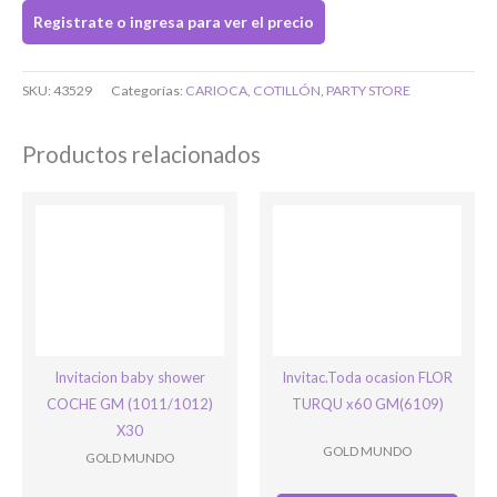
Registrate o ingresa para ver el precio
Bienvenido/a
SKU:
43529
Categorías:
CARIOCA
,
COTILLÓN
,
PARTY STORE
Productos relacionados
Ingresar
Invitacion baby shower
Invitac.Toda ocasion FLOR
COCHE GM (1011/1012)
TURQU x60 GM(6109)
X30
GOLD MUNDO
GOLD MUNDO