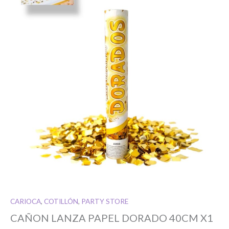
Si tenés cuenta...
Toca para ingresar
O completa el Formulario de registro
CARIOCA
,
COTILLÓN
,
PARTY STORE
CAÑON LANZA PAPEL DORADO 40CM X1